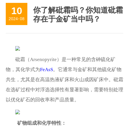
10
你了解砒霜吗？你知道砒霜
新闻动态
存在于金矿当中吗？
2024
-
08
人力资源
乐鱼官方网站-乐鱼(中国)
砒霜（
Arsenopyrite）是一种常见的含砷硫化矿
物，其化学式为
FeAsS
。它通常与金矿和其他硫化矿物
共生，尤其是在高温热液矿床和火山成因矿床中。砒霜
在选矿过程中对浮选选择性有显著影响，需要特别处理
以优化矿石的回收率和产品质量。
矿物组成和化学特性：