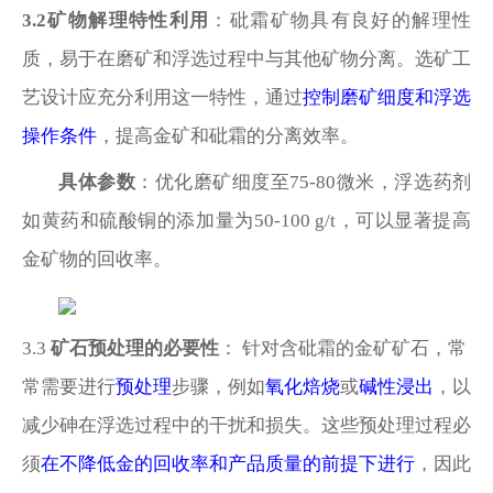
3.2
矿物解理特性利用
：砒霜矿物具有良好的解理性
质，易于在磨矿和浮选过程中与其他矿物分离。选矿工
艺设计应充分利用这一特性，通过
控制磨矿细度和浮选
操作条件
，提高金矿和砒霜的分离效率。
具体参数
：优化磨矿细度至
75-80微米，浮选药剂
如黄药和硫酸铜的添加量为50-100 g/t，可以显著提高
金矿物的回收率。
3.3
矿石预处理的必要性
：
针对含砒霜的金矿矿石，常
常需要进行
预处理
步骤，例如
氧化焙烧
或
碱性浸出
，以
减少砷在浮选过程中的干扰和损失。这些预处理过程必
须
在不降低金的回收率和产品质量的前提下进行
，因此