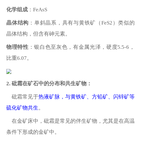
化学组成
：
FeAsS
晶体结构
：单斜晶系，具有与黄铁矿（
FeS2）类似的
晶体结构，但含有砷元素。
物理特性
：银白色至灰色，有金属光泽，硬度
5.5-6，
比重6.07。
2
. 砒霜在矿石中的分布和共生矿物：
砒霜常见于
热液矿脉，与黄铁矿、方铅矿、闪锌矿等
硫化矿物共生
。
在金矿床中，砒霜是常见的伴生矿物，尤其是在高温
条件下形成的金矿中。