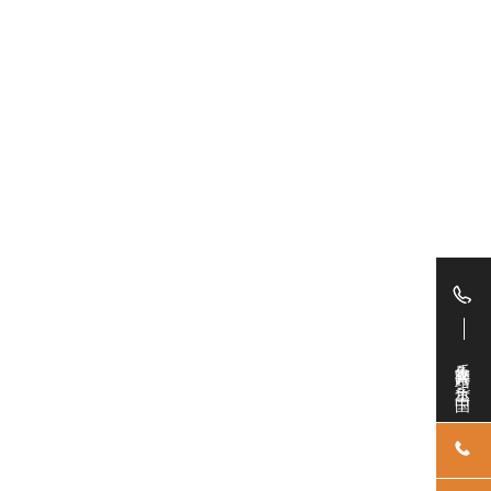
乐鱼官方网站-乐鱼(中国)