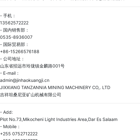
- 手机：
13562572222
- 国内销售部：
0535-8936007
- 国际贸易部：
+86-15266576188
- 公司地址：
山东省招远市玲珑镇金麟路001号
- E-mail：
admin@jinhaokuangji.cn
JIXXIANG TANZANNIA MINING MACHINERY CO,. LTD
吉祥坦桑尼亚矿山机械有限公司
- Add:
Plot No.73,Mikocheni Light Industries Area,Dar Es Salaam
- Mobile：
+255 0752712222