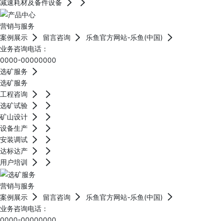
减速耗材及备件设备
营销与服务
案例展示
留言咨询
乐鱼官方网站-乐鱼(中国)
业务咨询电话：
0000-00000000
选矿服务
选矿服务
工程咨询
选矿试验
矿山设计
设备生产
安装调试
达标达产
用户培训
营销与服务
案例展示
留言咨询
乐鱼官方网站-乐鱼(中国)
业务咨询电话：
0000-00000000