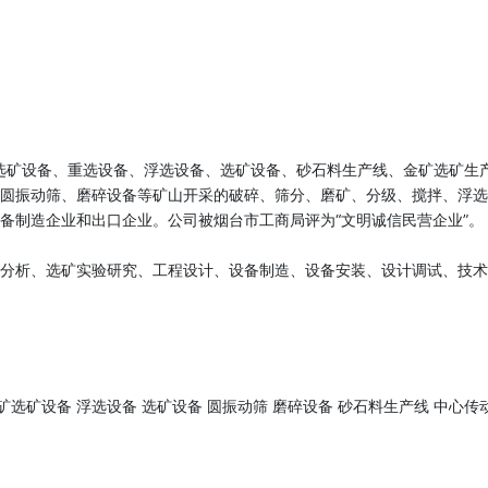
金矿选矿设备、重选设备、浮选设备、选矿设备、砂石料生产线、金矿选矿
圆振动筛、磨碎设备等矿山开采的破碎、筛分、磨矿、分级、搅拌、浮选、
备制造企业和出口企业。公司被烟台市工商局评为“文明诚信民营企业”。
分析、选矿实验研究、工程设计、设备制造、设备安装、设计调试、技术
矿选矿设备 浮选设备 选矿设备 圆振动筛 磨碎设备 砂石料生产线 中心传