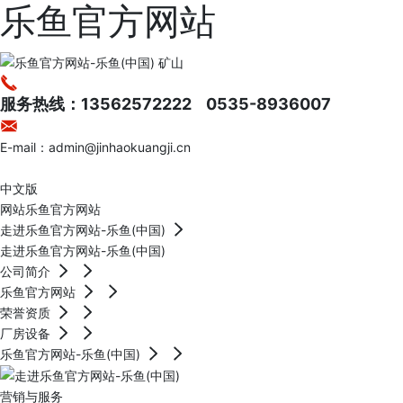
乐鱼官方网站
服务热线：
13562572222
0535-8936007
E-mail：admin@jinhaokuangji.cn
中文版
网站乐鱼官方网站
走进乐鱼官方网站-乐鱼(中国)
走进乐鱼官方网站-乐鱼(中国)
公司简介
乐鱼官方网站
荣誉资质
厂房设备
乐鱼官方网站-乐鱼(中国)
营销与服务