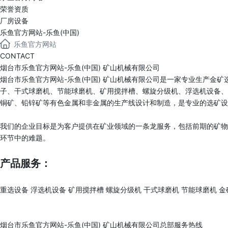
荣誉资质
厂房设备
乐鱼官方网站-乐鱼(中国)
乐鱼官方网站
CONTACT
烟台市乐鱼官方网站-乐鱼(中国) 矿山机械有限公司
烟台市乐鱼官方网站-乐鱼(中国) 矿山机械有限公司是一家专业生产
子、干式球磨机、节能球磨机、矿用搅拌槽、螺旋分级机、浮选机设备、
铜矿、铅锌矿等有色金属和非金属的生产线设计和制造，是专业的选矿设
我们的企业目标是为客户提供在矿业领域的一条龙服务，包括前期的矿物
环节中的难题。
产品服务：
重选设备 浮选机设备 矿用搅拌槽 螺旋分级机 干式球磨机 节能球磨机 金
烟台市乐鱼官方网站-乐鱼(中国) 矿山机械有限公司总部服务热线