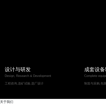
设计与研发
成套设备
Design, Research & Development
Complete equip
nt
工程咨询,选矿试验,选厂设计
制造与采购,包
关于我们