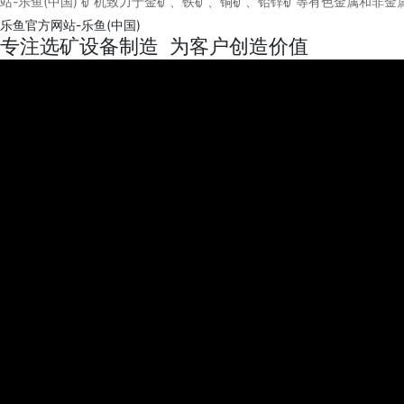
站-乐鱼(中国) 矿机致力于金矿、铁矿、铜矿、铅锌矿等有色金属和非
乐鱼官方网站-乐鱼(中国)
专注选矿设备制造 为客户创造价值