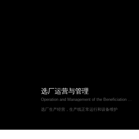
选厂运营与管理
Operation and Management of the Beneficiation Pl
ant
选厂生产经营，生产线正常运行和设备维护