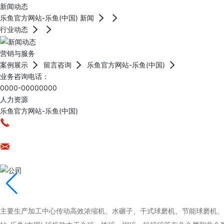
新闻动态
乐鱼官方网站-乐鱼(中国) 新闻
行业动态
营销与服务
案例展示
留言咨询
乐鱼官方网站-乐鱼(中国)
业务咨询电话：
0000-00000000
人力资源
乐鱼官方网站-乐鱼(中国)
服务热线：
13562572222
0535-8936007
E-mail：admin@jinhaokuangji.cn
公司
主要生产加工中心传动高效浓缩机、水碾子、干式球磨机、节能球磨机、