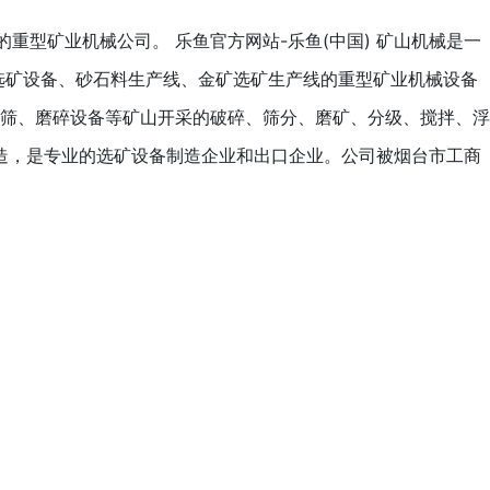
型矿业机械公司。 乐鱼官方网站-乐鱼(中国) 矿山机械是一
、选矿设备、砂石料生产线、金矿选矿生产线的重型矿业机械设备
筛、磨碎设备等矿山开采的破碎、筛分、磨矿、分级、搅拌、浮
制造，是专业的选矿设备制造企业和出口企业。公司被烟台市工商