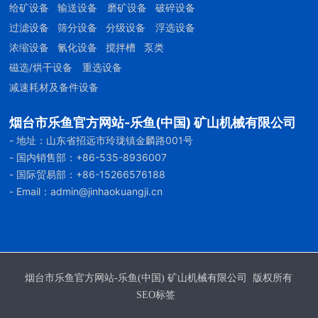
给矿设备
输送设备
磨矿设备
破碎设备
过滤设备
筛分设备
分级设备
浮选设备
浓缩设备
氰化设备
搅拌槽
泵类
磁选/烘干设备
重选设备
减速耗材及备件设备
烟台市乐鱼官方网站-乐鱼(中国) 矿山机械有限公司
- 地址：山东省招远市玲珑镇金麟路001号
- 国内销售部：
+86-535-8936007
- 国际贸易部：
+86-
15266576188
- Email：
admin@jinhaokuangji.cn
烟台市乐鱼官方网站-乐鱼(中国) 矿山机械有限公司 版权所有
SEO标签