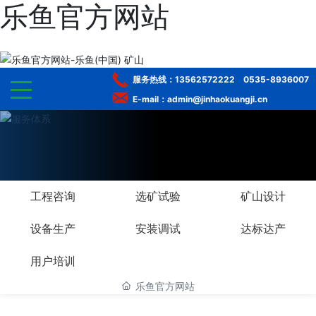
乐鱼官方网站
服务热线：
13562572222
0535-8936007
E-mail：admin@jinhaokuangji.cn
网站乐鱼官方网站
走进乐鱼官方网站-乐鱼(中国)
工程咨询
选矿试验
矿山设计
产品中心
设备生产
安装调试
达标达产
选矿服务
用户培训
工程案例
乐鱼官方网站
服务体系