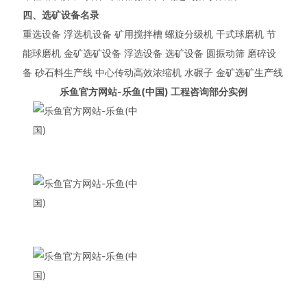
四、选矿设备名录
重选设备 浮选机设备 矿用搅拌槽 螺旋分级机 干式球磨机 节
能球磨机 金矿选矿设备 浮选设备 选矿设备 圆振动筛 磨碎设
备 砂石料生产线 中心传动高效浓缩机 水碾子 金矿选矿生产线
乐鱼官方网站-乐鱼(中国) 工程咨询部分实例