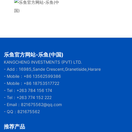
乐鱼官方网站-乐鱼(中国)
KANGCHENG INVESTMENTS (PVT) LTD.
- Add：16985,Sande Crescent,Granetiside,Harare
- Mobile：
+86 13562599386
- Mobile：
+86 18753517722
- Tel：
+263 784 156 174
- Tel：
+263 774 152 222
- Email：
821675562@qq.com
- QQ：821675562
推荐产品