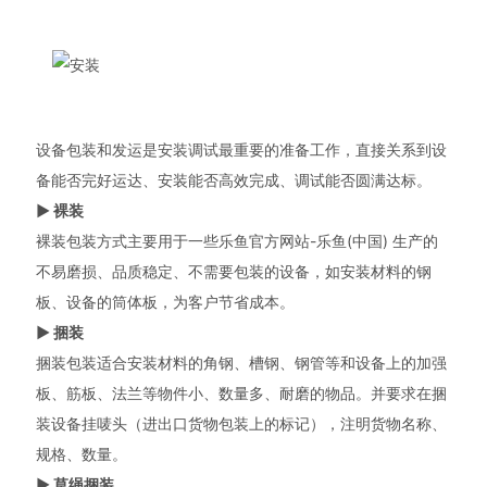
设备包装和发运是安装调试最重要的准备工作，直接关系到设
备能否完好运达、安装能否高效完成、调试能否圆满达标。
▶ 裸装
裸装包装方式主要用于一些乐鱼官方网站-乐鱼(中国) 生产的
不易磨损、品质稳定、不需要包装的设备，如安装材料的钢
板、设备的筒体板，为客户节省成本。
▶ 捆装
捆装包装适合安装材料的角钢、槽钢、钢管等和设备上的加强
板、筋板、法兰等物件小、数量多、耐磨的物品。并要求在捆
装设备挂唛头（进出口货物包装上的标记），注明货物名称、
规格、数量。
▶ 草绳捆装