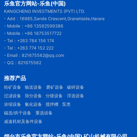
乐鱼官方网站-乐鱼(中国)
KANGCHENG INVESTMENTS (PVT) LTD.
- Add：16985,Sande Crescent,Granetiside,Harare
- Mobile：
+86 13562599386
- Mobile：
+86 18753517722
- Tel：
+263 784 156 174
- Tel：
+263 774 152 222
- Email：
821675562@qq.com
- QQ：821675562
推荐产品
给矿设备
输送设备
磨矿设备
破碎设备
过滤设备
筛分设备
分级设备
浮选设备
浓缩设备
氰化设备
搅拌槽
泵类
磁选/烘干设备
重选设备
减速耗材及备件设备
烟台市乐鱼官方网站-乐鱼(中国) 矿山机械有限公司