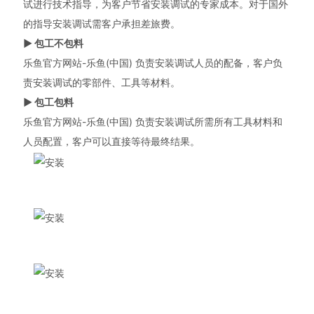
试进行技术指导，为客户节省安装调试的专家成本。对于国外
的指导安装调试需客户承担差旅费。
▶ 包工不包料
乐鱼官方网站-乐鱼(中国) 负责安装调试人员的配备，客户负
责安装调试的零部件、工具等材料。
▶ 包工包料
乐鱼官方网站-乐鱼(中国) 负责安装调试所需所有工具材料和
人员配置，客户可以直接等待最终结果。