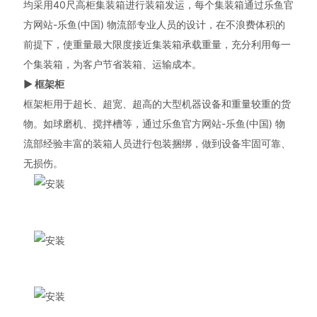
均采用40尺高柜集装箱进行装箱发运，每个集装箱通过乐鱼官
方网站-乐鱼(中国) 物流部专业人员的设计，在不浪费体积的
前提下，使重量最大限度接近集装箱承载重量，充分利用每一
个集装箱，为客户节省装箱、运输成本。
▶ 框架柜
框架柜用于超长、超宽、超高的大型机器设备和重量较重的货
物。如球磨机、搅拌槽等，通过乐鱼官方网站-乐鱼(中国) 物
流部经验丰富的装箱人员进行包装捆绑，做到设备牢固可靠、
无损伤。