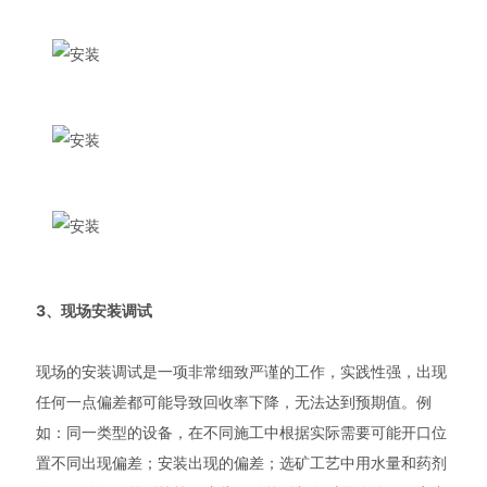
3、现场安装调试
现场的安装调试是一项非常细致严谨的工作，实践性强，出现
任何一点偏差都可能导致回收率下降，无法达到预期值。例
如：同一类型的设备，在不同施工中根据实际需要可能开口位
置不同出现偏差；安装出现的偏差；选矿工艺中用水量和药剂