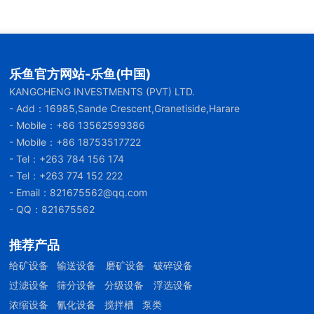
乐鱼官方网站-乐鱼(中国)
KANGCHENG INVESTMENTS (PVT) LTD.
- Add：16985,Sande Crescent,Granetiside,Harare
- Mobile：
+86 13562599386
- Mobile：
+86 18753517722
- Tel：
+263 784 156 174
- Tel：
+263 774 152 222
- Email：
821675562@qq.com
- QQ：821675562
推荐产品
给矿设备
输送设备
磨矿设备
破碎设备
过滤设备
筛分设备
分级设备
浮选设备
浓缩设备
氰化设备
搅拌槽
泵类