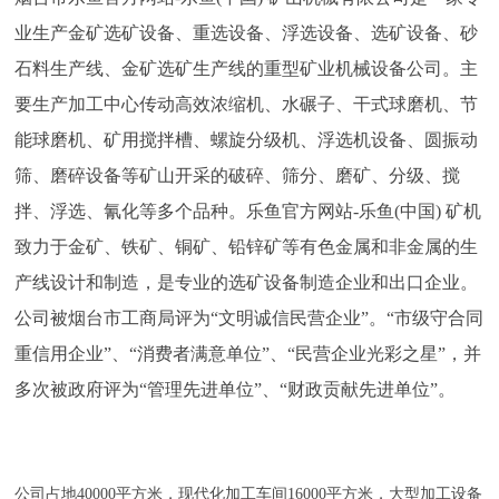
业生产金矿选矿设备、重选设备、浮选设备、选矿设备、砂
新闻动态
石料生产线、金矿选矿生产线的重型矿业机械设备公司。主
要生产加工中心传动高效浓缩机、水碾子、干式球磨机、节
人力资源
能球磨机、矿用搅拌槽、螺旋分级机、浮选机设备、圆振动
筛、磨碎设备等矿山开采的破碎、筛分、磨矿、分级、搅
乐鱼官方网站-乐鱼(中国)
拌、浮选、氰化等多个品种。乐鱼官方网站-乐鱼(中国) 矿机
致力于金矿、铁矿、铜矿、铅锌矿等有色金属和非金属的生
产线设计和制造，是专业的选矿设备制造企业和出口企业。
公司被烟台市工商局评为“文明诚信民营企业”。“市级守合同
重信用企业”、“消费者满意单位”、“民营企业光彩之星”，并
多次被政府评为“管理先进单位”、“财政贡献先进单位”。
公司占地40000平方米，现代化加工车间16000平方米，大型加工设备