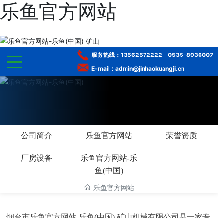
乐鱼官方网站
服务热线：
13562572222
0535-8936007
E-mail：admin@jinhaokuangji.cn
网站乐鱼官方网站
走进乐鱼官方网站-乐鱼(中国)
公司简介
乐鱼官方网站
荣誉资质
产品中心
厂房设备
乐鱼官方网站-乐
选矿服务
鱼(中国)
乐鱼官方网站
工程案例
烟台市乐鱼官方网站-乐鱼(中国) 矿山机械有限公司是一家专
服务体系