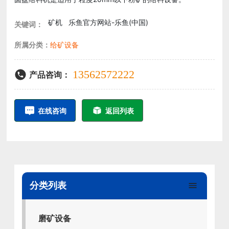
矿机
乐鱼官方网站-乐鱼(中国)
关键词：
所属分类：
给矿设备
13562572222
产品咨询：
在线咨询
返回列表
分类列表
磨矿设备