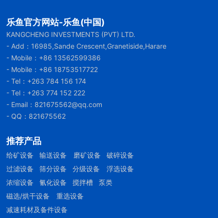
乐鱼官方网站-乐鱼(中国)
KANGCHENG INVESTMENTS (PVT) LTD.
- Add：16985,Sande Crescent,Granetiside,Harare
- Mobile：
+86 13562599386
- Mobile：
+86 18753517722
- Tel：
+263 784 156 174
- Tel：
+263 774 152 222
- Email：
821675562@qq.com
- QQ：821675562
推荐产品
给矿设备
输送设备
磨矿设备
破碎设备
过滤设备
筛分设备
分级设备
浮选设备
浓缩设备
氰化设备
搅拌槽
泵类
磁选/烘干设备
重选设备
减速耗材及备件设备