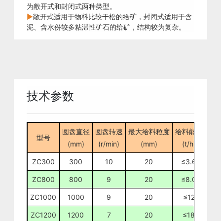
为敞开式和封闭式两种类型。
▶
敞开式适用于物料比较干松的给矿，封闭式适用于含
泥、含水份较多粘滞性矿石的给矿，结构较为复杂。
技术参数
圆盘直径
圆盘转速
最大给料粒度
给料能力
型号
电
(mm)
(r/min)
(mm)
(t/h)
ZC300
300
10
20
≤3.6
Y9
ZC800
800
9
20
≤8.0
Y9
ZC1000
1000
9
20
≤12
Y10
ZC1200
1200
7
20
≤18
Y10