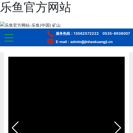
乐鱼官方网站
服务热线：
13562572222
0535-8936007
E-mail：admin@jinhaokuangji.cn
网站乐鱼官方网站
走进乐鱼官方网站-乐鱼(中国)
产品中心
选矿服务
工程案例
服务体系