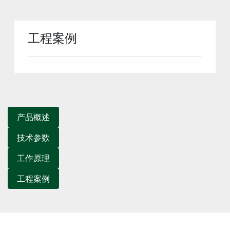
工程案例
产品概述
技术参数
工作原理
工程案例