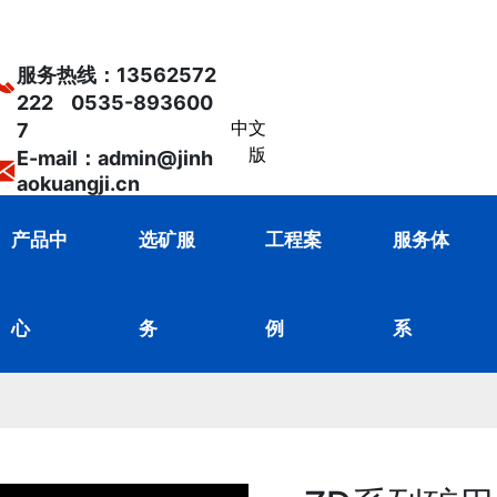
服务热线：
13562572
222
0535-893600
中文
7
版
E-mail：admin@jinh
aokuangji.cn
产品中
选矿服
工程案
服务体
心
务
例
系