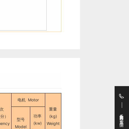
电机 Motor
次
重量
乐鱼官方网站-乐鱼(中国)
功率
/分）
(kg)
型号
(kw)
uency
Weight
Model