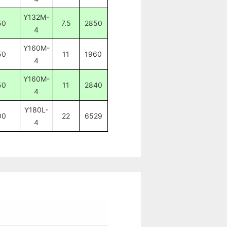
Y132M-
50
7.5
2850
4
Y160M-
50
11
1960
4
Y160M-
50
11
2840
4
Y180L-
00
22
6529
4