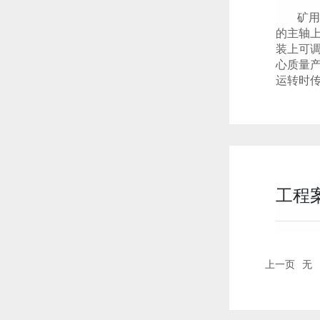
矿用单
的主轴
装上可
心质量
运转时
工程
上一页
无