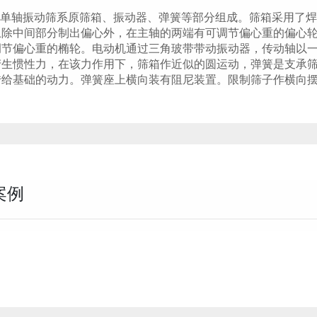
轴振动筛系原筛箱、振动器、弹簧等部分组成。筛箱采用了焊
上除中间部分制出偏心外，在主轴的两端有可调节偏心重的偏心
调节偏心重的椭轮。电动机通过三角玻带带动振动器，传动轴以
产生惯性力，在该力作用下，筛箱作近似的圆运动，弹簧是支承
传给基础的动力。弹簧座上横向装有阻尼装置。限制筛子作横向
案例