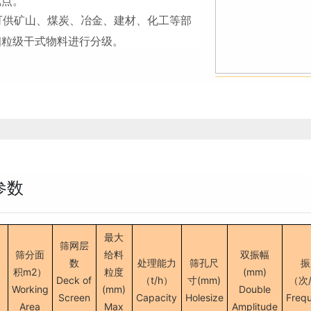
优点。
可供矿山、煤炭、冶金、建材、化工等部
细粒级干式物料进行分级。
参数
最大
筛网层
筛分面
给料
双振幅
数
处理能力
筛孔尺
振
积m2）
粒度
(mm)
Deck of
（t/h）
寸(mm)
（次
Working
(mm)
Double
Screen
Capacity
Holesize
Freq
Area
Max
Amplitude