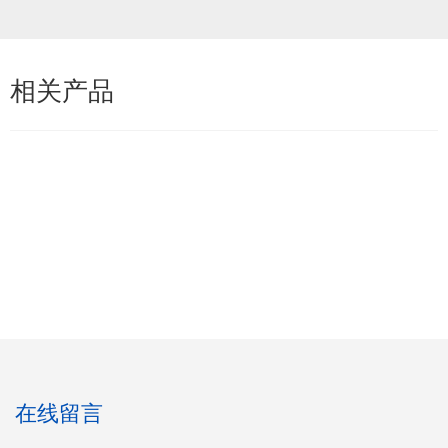
相关产品
在线留言