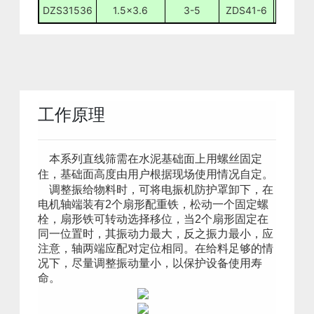
DZS31536
1.5×3.6
3-5
ZDS41-6
3
工作原理
本系列直线筛需在水泥基础面上用螺丝固定
住，基础面高度由用户根据现场使用情况自定。
调整振给物料时，可将电振机防护罩卸下，在
电机轴端装有2个扇形配重铁，松动一个固定螺
栓，扇形铁可转动选择移位，当2个扇形固定在
同一位置时，其振动力最大，反之振力最小，应
注意，轴两端应配对定位相同。在给料足够的情
况下，尽量调整振动量小，以保护设备使用寿
命。