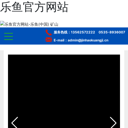
乐鱼官方网站
服务热线：
13562572222
0535-8936007
E-mail：admin@jinhaokuangji.cn
网站乐鱼官方网站
走进乐鱼官方网站-乐鱼(中国)
产品中心
选矿服务
工程案例
服务体系